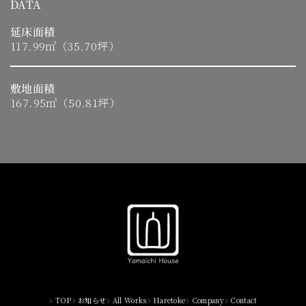
DATA
延床面積
117.99㎡（35.70坪）
敷地面積
167.95㎡（50.81坪）
TOP
お知らせ
All Works
Haretoke
Company
Contact