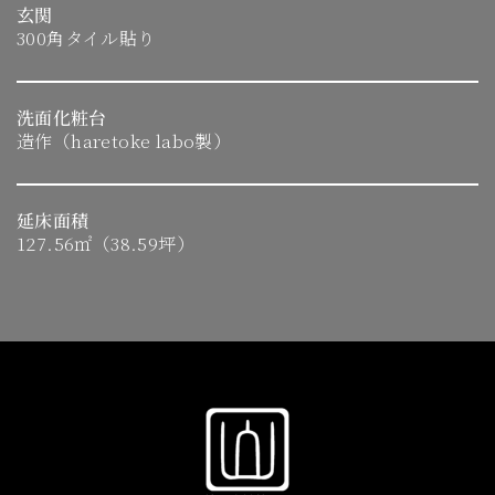
玄関
300角タイル貼り
洗面化粧台
造作（haretoke labo製）
延床面積
127.56㎡（38.59坪）