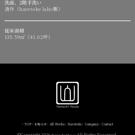
洗面、2階手洗い
造作（haretoke labo製）​
延床面積
135.59㎡（41.02坪）
TOP
お知らせ
All Works
Haretoke
Company
Contact
©Copyright 2026
All Rights Reserved.
Yamaichi House