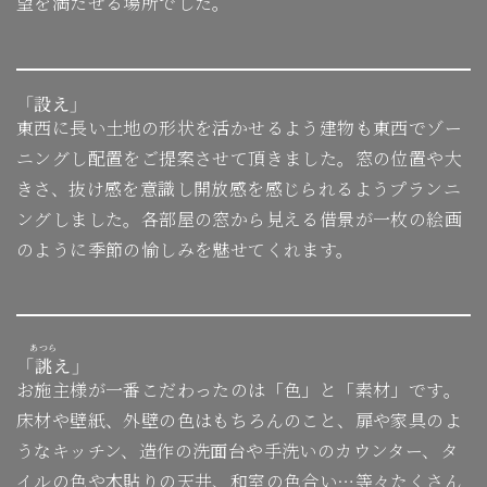
望を満たせる場所でした。
「設え」
東西に長い土地の形状を活かせるよう建物も東西でゾー
ニングし配置をご提案させて頂きました。窓の位置や大
きさ、抜け感を意識し開放感を感じられるようプランニ
ングしました。各部屋の窓から見える借景が一枚の絵画
のように季節の愉しみを魅せてくれます。
あつら
「
誂
え
」
お施主様が一番こだわったのは「色」と「素材」です。
床材や壁紙、外壁の色はもちろんのこと、扉や家具のよ
うなキッチン、造作の洗面台や手洗いのカウンター、タ
イルの色や木貼りの天井、和室の色合い…等々たくさん