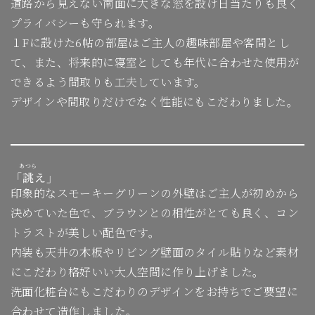
道路から見えない南面に大きな窓を設け日当たりも良く
プライバシーも守られます。
１Fに設けた6帖の部屋はご主人の趣味部屋や客間とし
て、また、将来的に寝室としても年代に合わせた使用が
できるよう間取りも工夫しています。
デザインや間取りだけでなく性能にもこだわりました。
あつら
「
誂
え
」
印象的なスモーキーグリーンの外壁はご主人が初めから
決めていた色で、ブラウンとの相性がとても良く、コン
トラストが美しい配色です。
内装も天井の木板やリビング壁面のタイル貼りなど素材
にこだわり格好いい大人空間に作り上げました。
洗面化粧台にもこだわりのデザインをお持ちでご要望に
合わせて造作しました。