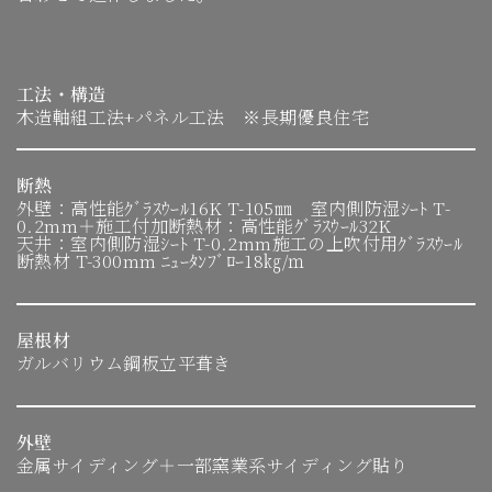
工法・構造
木造軸組工法+パネル工法 ※長期優良住宅
断熱
外壁：高性能ｸﾞﾗｽｳｰﾙ16K T-105㎜ 室内側防湿ｼｰﾄ T-
0.2mm＋施工付加断熱材：高性能ｸﾞﾗｽｳｰﾙ32K
天井：室内側防湿ｼｰﾄ T-0.2mm施工の上吹付用ｸﾞﾗｽｳｰﾙ
断熱材 T-300mm ﾆｭｰﾀﾝﾌﾞﾛｰ18㎏/ｍ
屋根材
ガルバリウム鋼板立平葺き
外壁
金属サイディング＋一部窯業系サイディング貼り