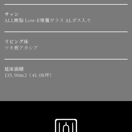
サッシ
ALL樹脂 Low-E複層ガラス ALガス入り
リビング床
ツキ板アカシア
延床面積
135.90m2（41.08坪）