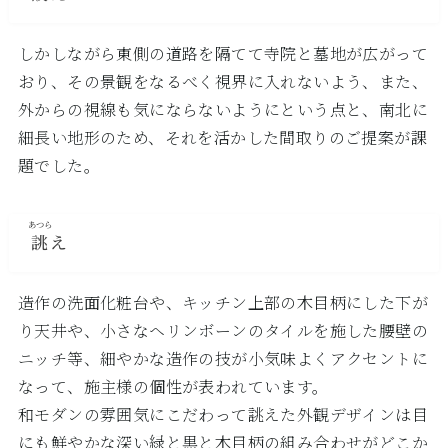
しかしながら東側の道路を隔てて寺院と墓地が広がって
おり、その景観をなるべく視界に入れないよう、また、
外からの視線も気にならないようにという点と、南北に
細長い地形のため、それを活かした間取りのご提案が課
題でした。
あつら
誂
え
造作の洗面化粧台や、キッチン上部の木目柄にした下が
り天井や、小さなヘリンボーンのタイルを施した腰壁の
ニッチ等、細やかな造作の技が小気味よくアクセントに
なって、施主様の個性が表われています。
和モダンの雰囲気にこだわって誂えた外観デザインは目
にも鮮やかな深い緑と黒と木目柄の組み合わせがどこか