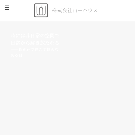
時には非日常の空間で
日常から解き放たれる
——貸別荘で過ごす贅沢な
ある日